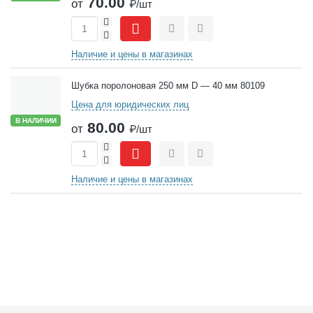
70.00
от
₽/шт
+
-
Сравнить
Отложить
Наличие и цены в магазинах
Шубка поролоновая 250 мм D — 40 мм 80109
Цена для юридических лиц
В НАЛИЧИИ
80.00
от
₽/шт
+
-
Сравнить
Отложить
Наличие и цены в магазинах
Подвал