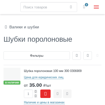
Навигация
Поиск
0
Найти
Пере
нави
Skip
to
main
Валики и шубки
content
Шубки поролоновые
Отображение
Фильтры
Товары
Шубка поролоновая 100 мм 300 0306909
Цена для юридических лиц
В НАЛИЧИИ
35.00
от
₽/шт
+
-
Сравнить
Отложить
Наличие и цены в магазинах