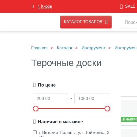
Skip
г. Киров
SALE
to
main
Навигация
Поиск
content
КАТАЛОГ ТОВАРОВ
Главная
Каталог
Инструмент
Инструмен
Терочные доски
По цене
О
Д
т
о
Товары
В НАЛИЧ
Наличие в магазине
г. Вятские-Поляны, ул. Тойменка, 3