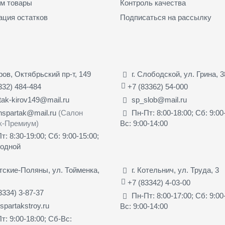
м товары
Контроль качества
ация остатков
Подписаться на рассылку
иров, Октябрьский пр-т, 149
г. Слободской, ул. Грина, 3
332) 484-484
+7 (83362) 54-000
tak-kirov149@mail.ru
sp_slob@mail.ru
nspartak@mail.ru
(Салон
Пн-Пт: 8:00-18:00; Сб: 9:00
к-Премиум)
Вс: 9:00-14:00
т: 8:30-19:00; Сб: 9:00-15:00;
ходной
ятские-Поляны, ул. Тойменка,
г. Котельнич, ул. Труда, 3
+7 (83342) 4-03-00
3334) 3-87-37
Пн-Пт: 8:00-17:00; Сб: 9:00
partakstroy.ru
Вс: 9:00-14:00
т: 9:00-18:00; Сб-Вс: