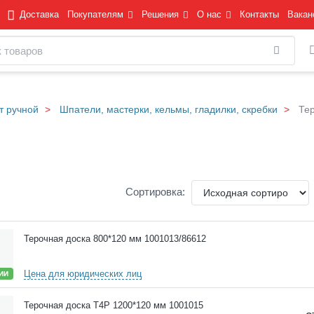
Доставка
Покупателям
Решения
О нас
Контакты
Вакан
Найти
т ручной
Шпатели, мастерки, кельмы, гладилки, скребки
Те
Сортировка:
Терочная доска 800*120 мм 1001013/86612
Цена для юридических лиц
ИИ
Терочная доска Т4P 1200*120 мм 1001015