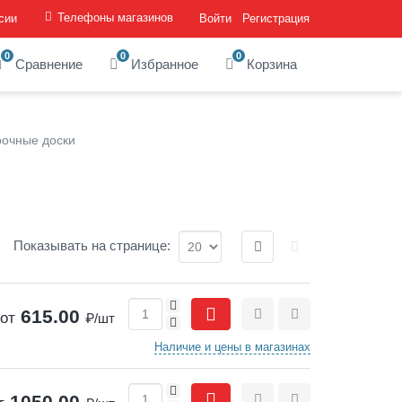
Телефоны магазинов
сии
Войти
Регистрация
0
0
0
Сравнение
Избранное
Корзина
рочные доски
Отображение:
Показывать
на странице
:
+
615.00
от
₽/шт
-
Сравнить
Отложить
Наличие и цены в магазинах
+
1050.00