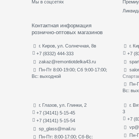
Мы в соцсетях
Премиу
Ликвид
Контактная информация
рознично-оптовых магазинов
г. Киров, ул. Солнечная, 8в
г. К
+7 (8332) 444-333
+7 (8
zakaz@remontiotdelka43.ru
spar
Пн-Пт 8:00-19:00; Сб 9:00-17:00;
salo
Вс: выходной
Спарта
Пн-П
Вс: вы
г. Глазов, ул. Глинки, 2
г. В
3
+7 (34141) 5-15-45
+7 (8
+7 (34141) 5-15-54
vp@s
sp_glass@mail.ru
Пн-П
Пн-Пт: 8:00-17:00; Сб-Вс: