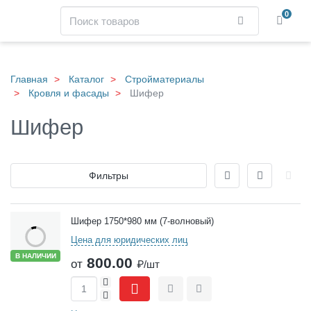
Навигация
Поиск
0
Найти
Skip
to
main
Главная
Каталог
Стройматериалы
content
Кровля и фасады
Шифер
Шифер
Отображение
Фильтры
Товары
Шифер 1750*980 мм (7-волновый)
Цена для юридических лиц
В НАЛИЧИИ
800.00
от
₽/шт
+
-
Сравнить
Отложить