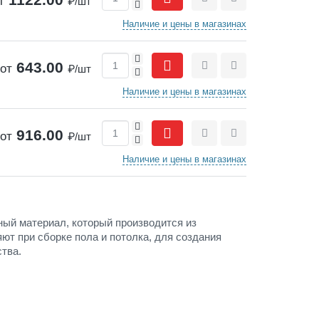
т
₽/шт
-
Сравнить
Отложить
Наличие и цены в магазинах
+
643.00
от
₽/шт
-
Сравнить
Отложить
Наличие и цены в магазинах
+
916.00
от
₽/шт
-
Сравнить
Отложить
Наличие и цены в магазинах
ный материал, который производится из
ют при сборке пола и потолка, для создания
тва.
 а при повышенной сухости воздуха в помещении —
ка;