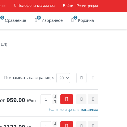
Телефоны магазинов
сии
Войти
Регистрация
0
0
0
Сравнение
Избранное
Корзина
ГВЛ)
Отображение:
Показывать
на странице
:
+
959.00
от
₽/шт
-
Сравнить
Отложить
Наличие и цены в магазинах
+
1122.00