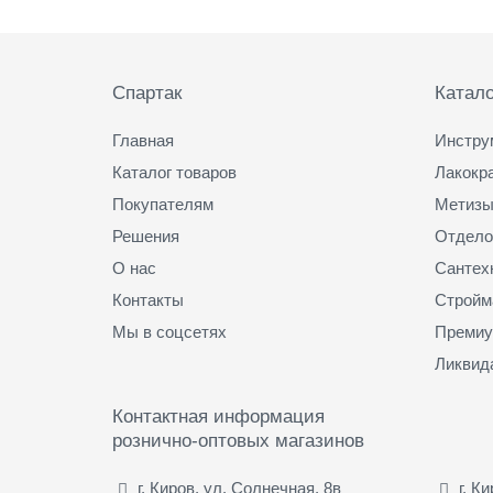
Подвал
Спартак
Катало
Главная
Инстру
Каталог товаров
Лакокр
Покупателям
Метизы
Решения
Отдело
О нас
Сантех
Контакты
Стройм
Мы в соцсетях
Премиу
Ликвид
Контактная информация
рознично-оптовых магазинов
г. Киров, ул. Солнечная, 8в
г. К