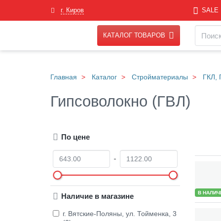
Skip
г. Киров
SALE
to
main
Навигация
Поиск
content
КАТАЛОГ ТОВАРОВ
Главная
Каталог
Стройматериалы
ГКЛ, 
Гипсоволокно (ГВЛ)
По цене
О
Д
т
о
Товары
В НАЛИЧ
Наличие в магазине
г. Вятские-Поляны, ул. Тойменка, 3