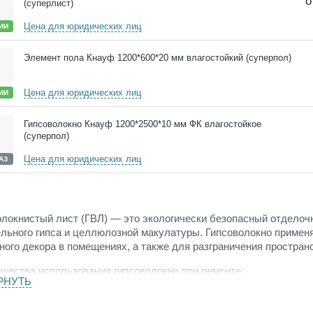
о
(суперлист)
Цена для юридических лиц
ИИ
Элемент пола Кнауф 1200*600*20 мм влагостойкий (суперпол)
Цена для юридических лиц
ИИ
Гипсоволокно Кнауф 1200*2500*10 мм ФК влагостойкое
(суперпол)
Цена для юридических лиц
АЗ
локнистый лист (ГВЛ) — это экологически безопасный отделоч
льного гипса и целлюлозной макулатуры. Гипсоволокно применя
ого декора в помещениях, а также для разграничения пространс
щества использования гипсоволокна при ремонте:
РНУТЬ
л гигроскопичен, а значит он будет впитывать излишки влаги,
ь. Благодаря ГВЛ создается приятный микроклимат для челове