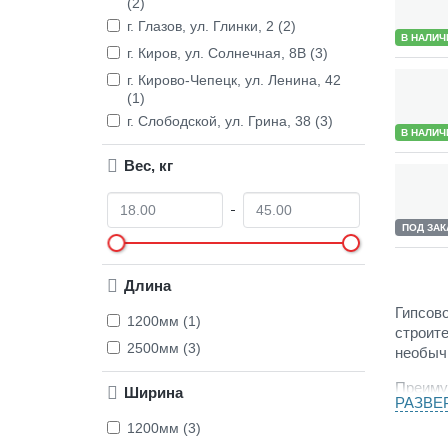
(2)
г. Глазов, ул. Глинки, 2 (2)
В НАЛИЧ
г. Киров, ул. Солнечная, 8В (3)
г. Кирово-Чепецк, ул. Ленина, 42
(1)
г. Слободской, ул. Грина, 38 (3)
В НАЛИЧ
Вес, кг
О
Д
т
о
ПОД ЗАК
Длина
Гипсово
1200мм (1)
строите
2500мм (3)
необычн
Преиму
Ширина
РАЗВЕ
материа
1200мм (3)
отдават