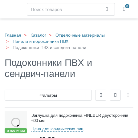
Навигация
Поиск
0
Найти
Skip
to
main
Главная
Каталог
Отделочные материалы
content
Панели и подоконники ПВХ
Подоконники ПВХ и сендвич-панели
Подоконники ПВХ и
сендвич-панели
Отображение
Фильтры
Товары
Заглушка для подоконника FINEBER двусторонняя
600 мм
Цена для юридических лиц
В НАЛИЧИИ