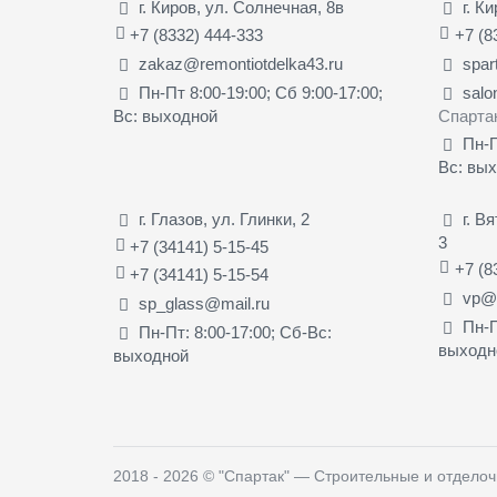
г. Киров, ул. Солнечная, 8в
г. К
+7 (8332) 444-333
+7 (8
zakaz@remontiotdelka43.ru
spar
Пн-Пт 8:00-19:00; Сб 9:00-17:00;
salo
Вс: выходной
Спарта
Пн-П
Вс: вы
г. Глазов, ул. Глинки, 2
г. В
3
+7 (34141) 5-15-45
+7 (8
+7 (34141) 5-15-54
vp@s
sp_glass@mail.ru
Пн-П
Пн-Пт: 8:00-17:00; Сб-Вс:
выходн
выходной
2018 - 2026
©
"Спартак" — Строительные и отдело