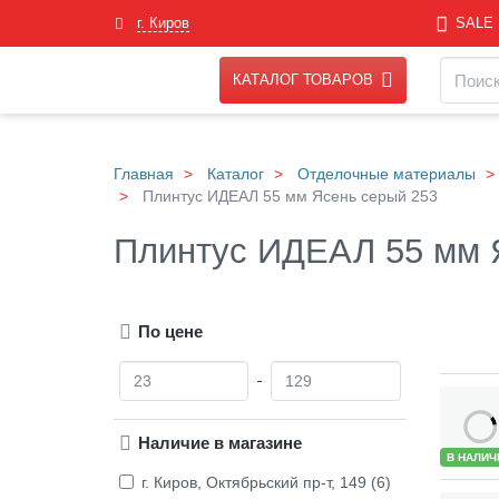
Skip
г. Киров
SALE
to
main
Навигация
Поиск
content
КАТАЛОГ ТОВАРОВ
Главная
Каталог
Отделочные материалы
Плинтус ИДЕАЛ 55 мм Ясень серый 253
Плинтус ИДЕАЛ 55 мм 
По цене
О
Д
т
о
Товары
Наличие в магазине
В НАЛИЧ
г. Киров, Октябрьский пр-т, 149 (6)