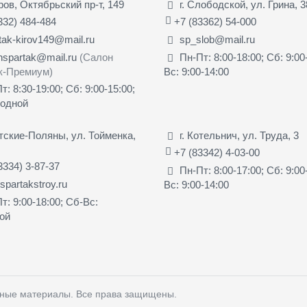
иров, Октябрьский пр-т, 149
г. Слободской, ул. Грина, 3
332) 484-484
+7 (83362) 54-000
tak-kirov149@mail.ru
sp_slob@mail.ru
nspartak@mail.ru
(Салон
Пн-Пт: 8:00-18:00; Сб: 9:00
к-Премиум)
Вс: 9:00-14:00
т: 8:30-19:00; Сб: 9:00-15:00;
ходной
ятские-Поляны, ул. Тойменка,
г. Котельнич, ул. Труда, 3
+7 (83342) 4-03-00
3334) 3-87-37
Пн-Пт: 8:00-17:00; Сб: 9:00
partakstroy.ru
Вс: 9:00-14:00
т: 9:00-18:00; Сб-Вс:
ой
чные материалы
. Все права защищены.