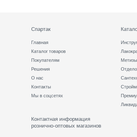
Подвал
Спартак
Катало
Главная
Инстру
Каталог товаров
Лакокр
Покупателям
Метизы
Решения
Отдело
О нас
Сантех
Контакты
Стройм
Мы в соцсетях
Премиу
Ликвид
Контактная информация
рознично-оптовых магазинов