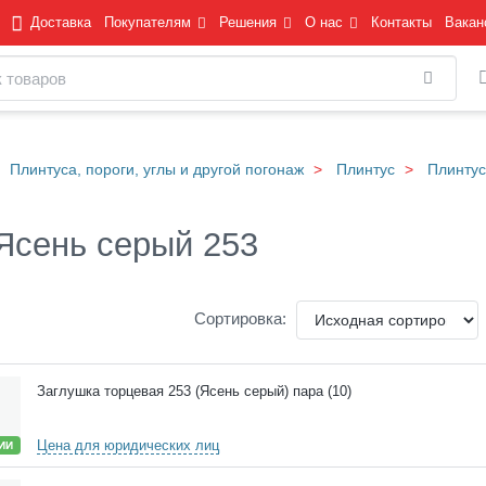
Доставка
Покупателям
Решения
О нас
Контакты
Вакан
Найти
Плинтуса, пороги, углы и другой погонаж
Плинтус
Плинту
Ясень серый 253
Сортировка:
Заглушка торцевая 253 (Ясень серый) пара (10)
Цена для юридических лиц
ИИ