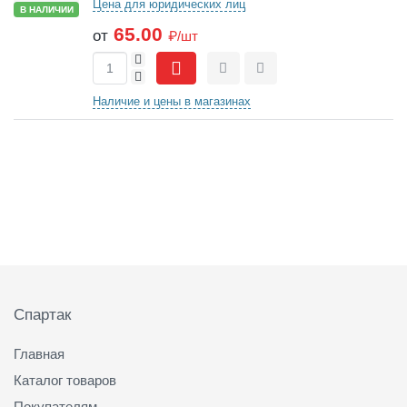
Цена для юридических лиц
В НАЛИЧИИ
65.00
от
₽/шт
+
-
Сравнить
Отложить
Наличие и цены в магазинах
Подвал
Спартак
Главная
Каталог товаров
Покупателям