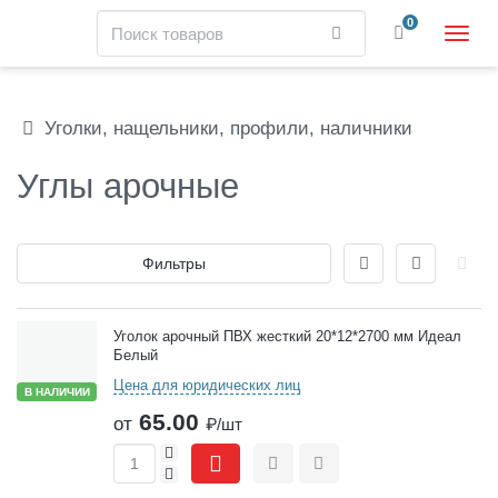
Навигация
Поиск
0
Найти
Пере
нави
Skip
to
main
Уголки, нащельники, профили, наличники
content
Углы арочные
Отображение
Фильтры
Товары
Уголок арочный ПВХ жесткий 20*12*2700 мм Идеал
Белый
Цена для юридических лиц
В НАЛИЧИИ
65.00
от
₽/шт
+
-
Сравнить
Отложить