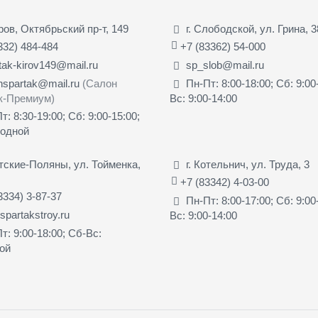
иров, Октябрьский пр-т, 149
г. Слободской, ул. Грина, 3
332) 484-484
+7 (83362) 54-000
tak-kirov149@mail.ru
sp_slob@mail.ru
nspartak@mail.ru
(Салон
Пн-Пт: 8:00-18:00; Сб: 9:00
к-Премиум)
Вс: 9:00-14:00
т: 8:30-19:00; Сб: 9:00-15:00;
ходной
ятские-Поляны, ул. Тойменка,
г. Котельнич, ул. Труда, 3
+7 (83342) 4-03-00
3334) 3-87-37
Пн-Пт: 8:00-17:00; Сб: 9:00
partakstroy.ru
Вс: 9:00-14:00
т: 9:00-18:00; Сб-Вс:
ой