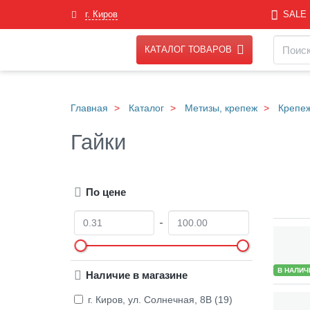
Skip
г. Киров
SALE
to
main
Навигация
Поиск
content
КАТАЛОГ ТОВАРОВ
Главная
Каталог
Метизы, крепеж
Крепе
Гайки
По цене
О
Д
т
о
Товары
В НАЛИЧ
Наличие в магазине
г. Киров, ул. Солнечная, 8В (19)