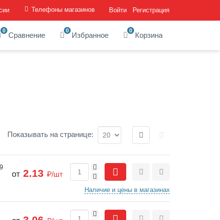
Телефоны магазинов
сии
Войти
Регистрация
0
0
0
Сравнение
Избранное
Корзина
Отображение:
Показывать
на странице
:
+
9
2.13
от
₽/шт
-
Сравнить
Отложить
Наличие и цены в магазинах
+
3.06