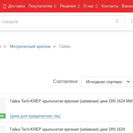
Доставка
Покупателям
Решения
О нас
Контакты
Вакан
Найти
ж
Метрический крепеж
Гайки
Сортировка:
Гайка Tech-KREP крыльчатая врезная (забивная) цинк DIN 1624 М6/
Цена для юридических лиц
ИИ
Гайка Tech-KREP крыльчатая врезная (забивная) цинк DIN 1624