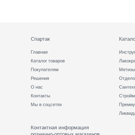
Подвал
Спартак
Катало
Главная
Инстру
Каталог товаров
Лакокр
Покупателям
Метизы
Решения
Отдело
О нас
Сантех
Контакты
Стройм
Мы в соцсетях
Премиу
Ликвид
Контактная информация
рознично-оптовых магазинов