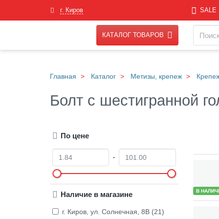
Skip
г. Киров
SALE
to
main
Навигация
Поиск
content
КАТАЛОГ ТОВАРОВ
Главная
Каталог
Метизы, крепеж
Крепе
Болт с шестигранной го
По цене
О
Д
т
о
Товары
В НАЛИЧ
Наличие в магазине
г. Киров, ул. Солнечная, 8В (21)