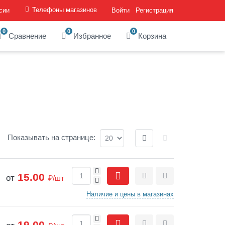
Телефоны магазинов
сии
Войти
Регистрация
0
0
0
Сравнение
Избранное
Корзина
Отображение:
Показывать
на странице
:
+
15.00
от
₽/шт
-
Сравнить
Отложить
Наличие и цены в магазинах
+
19.00