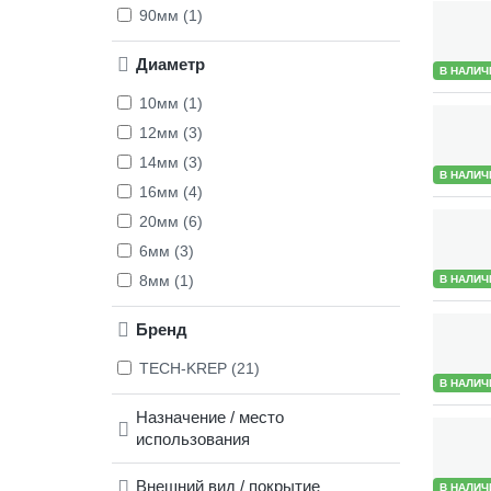
90мм (1)
Диаметр
В НАЛИЧ
10мм (1)
12мм (3)
14мм (3)
В НАЛИЧ
16мм (4)
20мм (6)
6мм (3)
8мм (1)
В НАЛИЧ
Бренд
TECH-KREP (21)
В НАЛИЧ
Назначение / место
использования
Внешний вид / покрытие
В НАЛИЧ