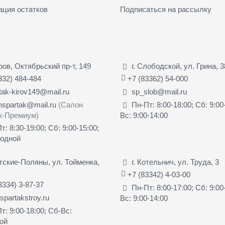
ация остатков
Подписаться на рассылку
иров, Октябрьский пр-т, 149
г. Слободской, ул. Грина, 3
332) 484-484
+7 (83362) 54-000
tak-kirov149@mail.ru
sp_slob@mail.ru
nspartak@mail.ru
(Салон
Пн-Пт: 8:00-18:00; Сб: 9:00
к-Премиум)
Вс: 9:00-14:00
т: 8:30-19:00; Сб: 9:00-15:00;
ходной
ятские-Поляны, ул. Тойменка,
г. Котельнич, ул. Труда, 3
+7 (83342) 4-03-00
3334) 3-87-37
Пн-Пт: 8:00-17:00; Сб: 9:00
partakstroy.ru
Вс: 9:00-14:00
т: 9:00-18:00; Сб-Вс:
ой