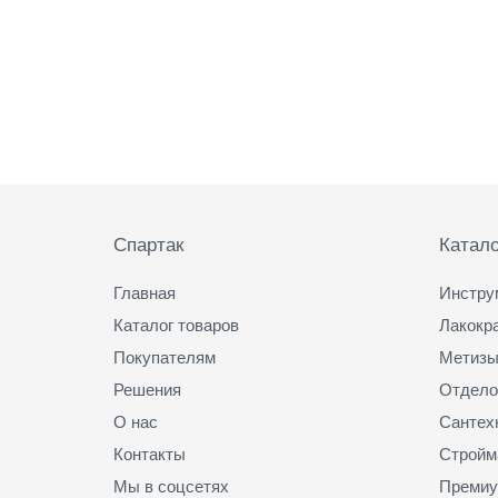
Подвал
Спартак
Катало
Главная
Инстру
Каталог товаров
Лакокр
Покупателям
Метизы
Решения
Отдело
О нас
Сантех
Контакты
Стройм
Мы в соцсетях
Премиу