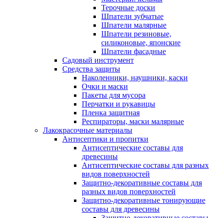
Терочные доски
Шпатели зубчатые
Шпатели малярные
Шпатели резиновые,
силиконовые, японские
Шпатели фасадные
Садовый инструмент
Средства защиты
Наколенники, наушники, каски
Очки и маски
Пакеты для мусора
Перчатки и рукавицы
Пленка защитная
Респираторы, маски малярные
Лакокрасочные материалы
Антисептики и пропитки
Антисептические составы для
древесины
Антисептические составы для разных
видов поверхностей
Защитно-декоративные составы для
разных видов поверхностей
Защитно-декоративные тонирующие
составы для древесины
Защитно-декоративные составы