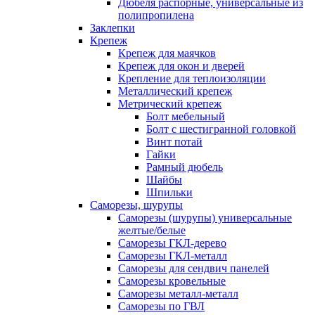
Дюбеля распорные, универсальные из
полипропилена
Заклепки
Крепеж
Крепеж для маячков
Крепеж для окон и дверей
Крепление для теплоизоляции
Металлический крепеж
Метрический крепеж
Болт мебельный
Болт с шестигранной головкой
Винт потай
Гайки
Рамный дюбель
Шайбы
Шпильки
Саморезы, шурупы
Саморезы (шурупы) универсальные
желтые/белые
Саморезы ГКЛ-дерево
Саморезы ГКЛ-металл
Саморезы для сендвич панелей
Саморезы кровельные
Саморезы металл-металл
Саморезы по ГВЛ