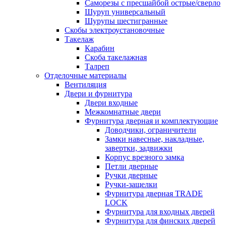
Саморезы с пресшайбой острые/сверло
Шуруп универсальный
Шурупы шестигранные
Скобы электроустановочные
Такелаж
Карабин
Скоба такелажная
Талреп
Отделочные материалы
Вентиляция
Двери и фурнитура
Двери входные
Межкомнатные двери
Фурнитура дверная и комплектующие
Доводчики, ограничители
Замки навесные, накладные,
завертки, задвижки
Корпус врезного замка
Петли дверные
Ручки дверные
Ручки-защелки
Фурнитура дверная TRADE
LOCK
Фурнитура для входных дверей
Фурнитура для финских дверей