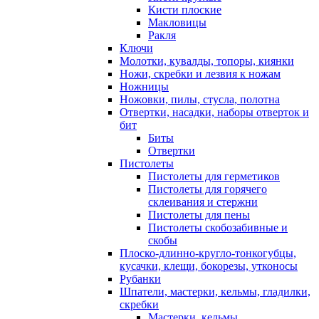
Кисти плоские
Макловицы
Ракля
Ключи
Молотки, кувалды, топоры, киянки
Ножи, скребки и лезвия к ножам
Ножницы
Ножовки, пилы, стусла, полотна
Отвертки, насадки, наборы отверток и
бит
Биты
Отвертки
Пистолеты
Пистолеты для герметиков
Пистолеты для горячего
склеивания и стержни
Пистолеты для пены
Пистолеты скобозабивные и
скобы
Плоско-длинно-кругло-тонкогубцы,
кусачки, клещи, бокорезы, утконосы
Рубанки
Шпатели, мастерки, кельмы, гладилки,
скребки
Мастерки. кельмы