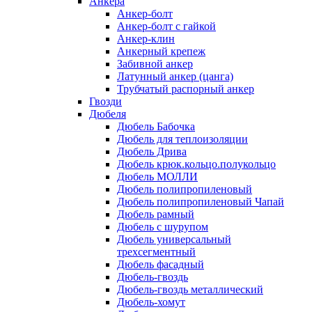
Анкера
Анкер-болт
Анкер-болт с гайкой
Анкер-клин
Анкерный крепеж
Забивной анкер
Латунный анкер (цанга)
Трубчатый распорный анкер
Гвозди
Дюбеля
Дюбель Бабочка
Дюбель для теплоизоляции
Дюбель Дрива
Дюбель крюк.кольцо.полукольцо
Дюбель МОЛЛИ
Дюбель полипропиленовый
Дюбель полипропиленовый Чапай
Дюбель рамный
Дюбель с шурупом
Дюбель универсальный
трехсегментный
Дюбель фасадный
Дюбель-гвоздь
Дюбель-гвоздь металлический
Дюбель-хомут