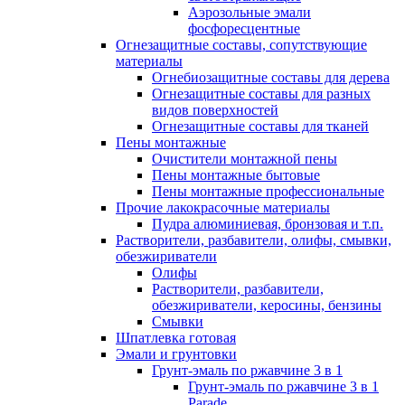
Аэрозольные эмали
фосфоресцентные
Огнезащитные составы, сопутствующие
материалы
Огнебиозащитные составы для дерева
Огнезащитные составы для разных
видов поверхностей
Огнезащитные составы для тканей
Пены монтажные
Очистители монтажной пены
Пены монтажные бытовые
Пены монтажные профессиональные
Прочие лакокрасочные материалы
Пудра алюминиевая, бронзовая и т.п.
Растворители, разбавители, олифы, смывки,
обезжириватели
Олифы
Растворители, разбавители,
обезжириватели, керосины, бензины
Смывки
Шпатлевка готовая
Эмали и грунтовки
Грунт-эмаль по ржавчине 3 в 1
Грунт-эмаль по ржавчине 3 в 1
Parade