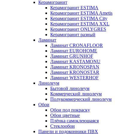
Керамогранит
Керамогранит ESTIMA
Керамогранит ESTIMA Ametis
Керамогранит ESTIMA City
Керамогранит ESTIMA XXL
Керамогранит ONLYGRES
Керамогранит разный
Ламинат
Ламинат CRONAFLOOR
Ламинат EUROHOME
Ламинат GRUNHOF
Ламинат KASTAMONU
Ламинат KRONOSPAN
Ламинат KRONOSTAR
Ламинат WESTERHOF
Линолеум
Бытовой линолеум
Коммерческий линолеум
Полукоммерческий линолеум
Обои
Обои под покраску
Обои цветные
Плёнка самоклеющаяся
Стеклообои
Панели и подоконники ПВХ