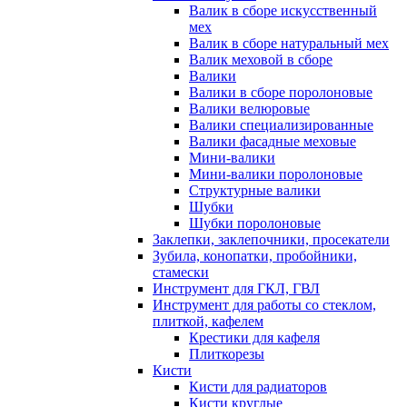
Валик в сборе искусственный
мех
Валик в сборе натуральный мех
Валик меховой в сборе
Валики
Валики в сборе поролоновые
Валики велюровые
Валики специализированные
Валики фасадные меховые
Мини-валики
Мини-валики поролоновые
Структурные валики
Шубки
Шубки поролоновые
Заклепки, заклепочники, просекатели
Зубила, конопатки, пробойники,
стамески
Инструмент для ГКЛ, ГВЛ
Инструмент для работы со стеклом,
плиткой, кафелем
Крестики для кафеля
Плиткорезы
Кисти
Кисти для радиаторов
Кисти круглые