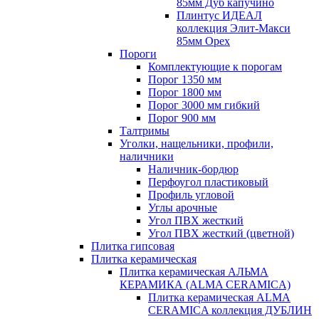
85мм Дуб капучино
Плинтус ИДЕАЛ
коллекция Элит-Макси
85мм Орех
Пороги
Комплектующие к порогам
Порог 1350 мм
Порог 1800 мм
Порог 3000 мм гибкий
Порог 900 мм
Талтримы
Уголки, нащельники, профили,
наличники
Наличник-бордюр
Перфоугол пластиковый
Профиль угловой
Углы арочные
Угол ПВХ жесткий
Угол ПВХ жесткий (цветной)
Плитка гипсовая
Плитка керамическая
Плитка керамическая АЛЬМА
КЕРАМИКА (ALMA CERAMICA)
Плитка керамическая ALMA
CERAMICA коллекция ДУБЛИН