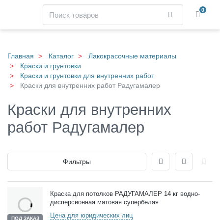
Навигация
Поиск
0
Найти
Skip
to
main
Главная
Каталог
Лакокрасочные материалы
content
Краски и грунтовки
Краски и грунтовки для внутренних работ
Краски для внутренних работ Радугамалер
Краски для внутренних
работ Радугамалер
Отображение
Фильтры
Товары
Краска для потолков РАДУГАМАЛЕР 14 кг водно-
дисперсионная матовая супербелая
Цена для юридических лиц
ПОД ЗАКАЗ