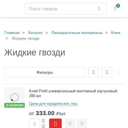
Навигация
Поиск
0
Найти
Skip
to
main
Главная
Каталог
Лакокрасочные материалы
Клеи
content
Жидкие гвозди
Жидкие гвозди
Отображение
Фильтры
Товары
Клей Profil универсальный монтажный каучуковый
280 мл
Цена для юридических лиц
В НАЛИЧИИ
333.00
от
₽/шт
+
-
Сравнить
Отложить