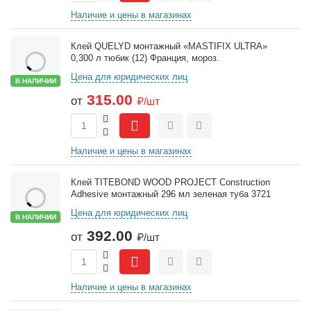
Наличие и цены в магазинах
Клей QUELYD монтажный «MASTIFIX ULTRA»
0,300 л тюбик (12) Франция, мороз.
Цена для юридических лиц
В НАЛИЧИИ
315.00
от
₽/шт
+
-
Сравнить
Отложить
Наличие и цены в магазинах
Клей TITEBOND WOOD PROJECT Construction
Adhesive монтажный 296 мл зеленая туба 3721
Цена для юридических лиц
В НАЛИЧИИ
392.00
от
₽/шт
+
-
Сравнить
Отложить
Наличие и цены в магазинах