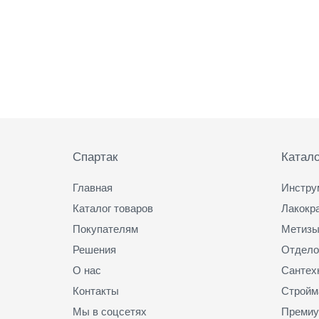
Подвал
Спартак
Катало
Главная
Инстру
Каталог товаров
Лакокр
Покупателям
Метизы
Решения
Отдело
О нас
Сантех
Контакты
Стройм
Мы в соцсетях
Премиу