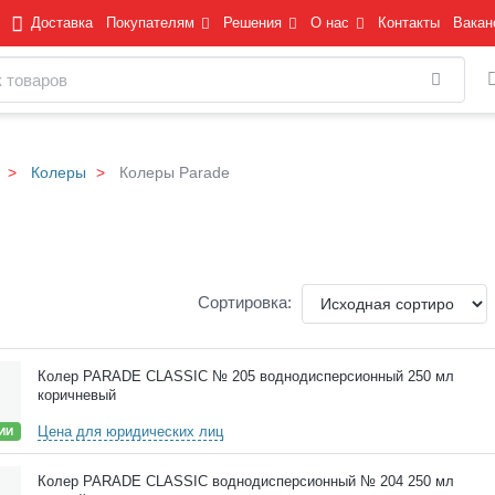
Доставка
Покупателям
Решения
О нас
Контакты
Вакан
Найти
Колеры
Колеры Parade
Сортировка:
Колер PARADE CLASSIC № 205 воднодисперсионный 250 мл
коричневый
Цена для юридических лиц
ИИ
Колер PARADE CLASSIC воднодисперсионный № 204 250 мл