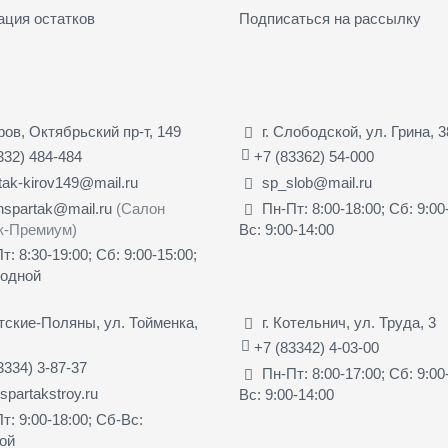
ация остатков
Подписаться на рассылку
иров, Октябрьский пр-т, 149
г. Слободской, ул. Грина, 3
332) 484-484
+7 (83362) 54-000
tak-kirov149@mail.ru
sp_slob@mail.ru
nspartak@mail.ru
(Салон
Пн-Пт: 8:00-18:00; Сб: 9:00
к-Премиум)
Вс: 9:00-14:00
т: 8:30-19:00; Сб: 9:00-15:00;
ходной
ятские-Поляны, ул. Тойменка,
г. Котельнич, ул. Труда, 3
+7 (83342) 4-03-00
3334) 3-87-37
Пн-Пт: 8:00-17:00; Сб: 9:00
partakstroy.ru
Вс: 9:00-14:00
т: 9:00-18:00; Сб-Вс:
ой