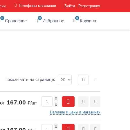
Телефоны магазинов
сии
Войти
Регистрация
0
0
0
Сравнение
Избранное
Корзина
Отображение:
Показывать
на странице
:
+
167.00
от
₽/шт
-
Сравнить
Отложить
Наличие и цены в магазинах
+
167.00