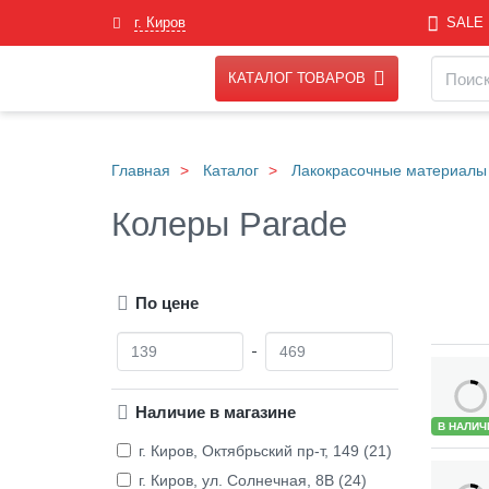
Skip
г. Киров
SALE
to
main
Навигация
Поиск
content
КАТАЛОГ ТОВАРОВ
Главная
Каталог
Лакокрасочные материалы
Колеры Parade
По цене
О
Д
т
о
Товары
Наличие в магазине
В НАЛИЧ
г. Киров, Октябрьский пр-т, 149 (21)
г. Киров, ул. Солнечная, 8В (24)