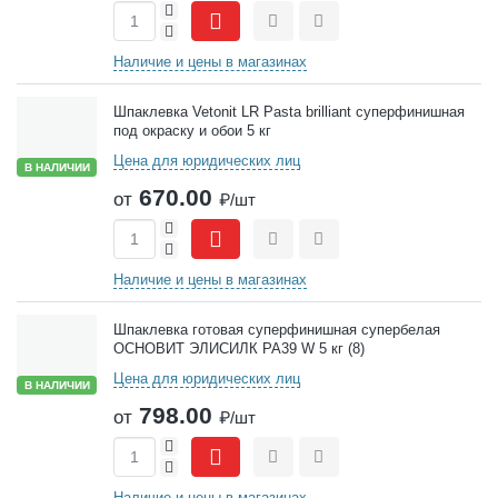
+
-
Сравнить
Отложить
Наличие и цены в магазинах
Шпаклевка Vetonit LR Pasta brilliant суперфинишная
под окраску и обои 5 кг
Цена для юридических лиц
В НАЛИЧИИ
670.00
от
₽/шт
+
-
Сравнить
Отложить
Наличие и цены в магазинах
Шпаклевка готовая суперфинишная супербелая
ОСНОВИТ ЭЛИСИЛК PA39 W 5 кг (8)
Цена для юридических лиц
В НАЛИЧИИ
798.00
от
₽/шт
+
-
Сравнить
Отложить
Наличие и цены в магазинах