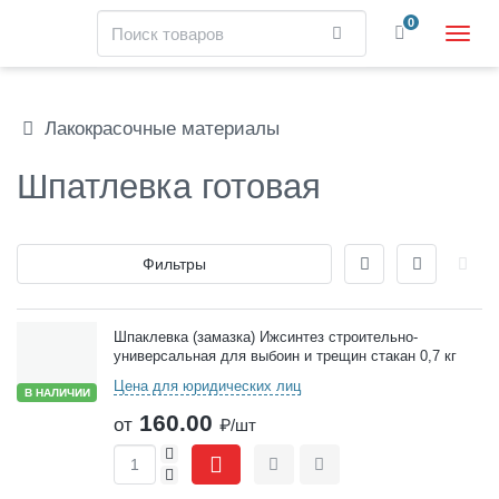
Навигация
Поиск
0
Найти
Пере
нави
Skip
to
main
Лакокрасочные материалы
content
Шпатлевка готовая
Отображение
Фильтры
Товары
Шпаклевка (замазка) Ижсинтез строительно-
универсальная для выбоин и трещин стакан 0,7 кг
Цена для юридических лиц
В НАЛИЧИИ
160.00
от
₽/шт
+
-
Сравнить
Отложить